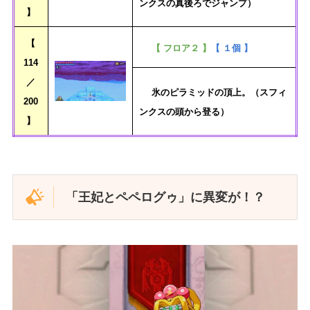
ンクスの真後ろでジャンプ）
】
【
【 フロア２ 】
【 １個 】
114
／
氷のピラミッドの頂上。（スフィ
200
ンクスの頭から登る）
】
「王妃とペペログゥ」に異変が！？