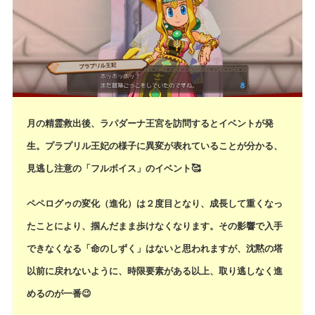
月の精霊救出後、ラパダーナ王宮を訪問するとイベントが発
生。プラプリル王妃の様子に異変が表れていることが分かる、
見逃し注意の「フルボイス」のイベント🥰
ペペログゥの変化（進化）は２度目となり、成長して重くなっ
たことにより、掴んだまま歩けなくなります。その影響で入手
できなくなる「命のしずく」はないと思われますが、沈黙の塔
以前に戻れないように、時限要素がある以上、取り逃しなく進
めるのが一番😉