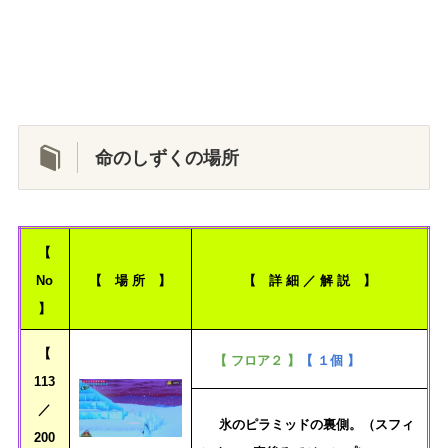
命のしずくの場所
【
No
【 場 所 】
【 詳 細 ／ 解 説 】
】
【
【 フロア２ 】
【 １個 】
113
／
氷のピラミッドの裏側。（スフィ
200