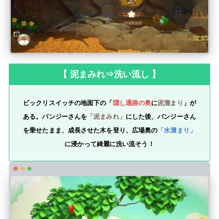
【 泥まみれ⇒洗い流し 】
ビックリスイッチの地面下の「
隠し通路の奥
に
泥溜まり
」が
ある。パンジーさんを
「泥まみれ」
にした後、パンジーさん
を乗せたまま、成長させた木を登り、広場奥の
「水溜まり」
に浸かって綺麗に洗い流そう！