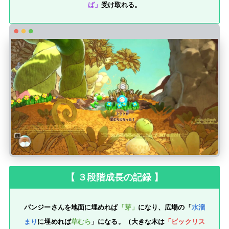
ば」
受け取れる。
【 ３段階成長の記録 】
パンジーさんを地面に埋めれば
「芽」
になり、広場の「
水溜
まり
に埋めれば
草むら
」になる。（大きな木は
「ビックリス