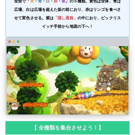
全部で「
黄
・
青
・
白
・
赤
・
紫
」の５種類。黄色は全体、青は
広場、白は広場を超えた坂の前におり、赤はリンゴを食べさ
せて変色させる。紫は
「隠し通路」
の中におり、ビックリス
イッチ手前から地面の下へ！
【 全種類を集合させよう！】