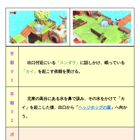
手
順
出口付近にいる
「スンダラ」
に話しかけ、眠っている
０
「カイ」
を起こす依頼を受ける。
１
手
北東の高台にある水を鼻で汲み、その水をかけて「カ
順
イ」を起こした後、出口から「
ヘッジホッグの森
」へ向か
０
う。
２
ポ