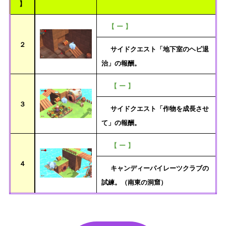
】
【 ー 】
２
サイドクエスト「地下室のヘビ退
治」の報酬。
【 ー 】
３
サイドクエスト「作物を成長させ
て」の報酬。
【 ー 】
４
キャンディーパイレーツクラブの
試練。（南東の洞窟）