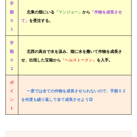
手
順
北東の畑にいる
「マンジョー」
から
「作物を成長させ
０
て」
を受注する。
１
手
順
北西の高台で水を汲み、畑に水を撒いて作物を成長さ
０
せ、出現した宝箱から
「ヘルストークン」
を入手。
２
ポ
イ
一度では全ての作物を成長させられないので、手順０２
ン
を何度も繰り返して全て成長させよう😉
ト