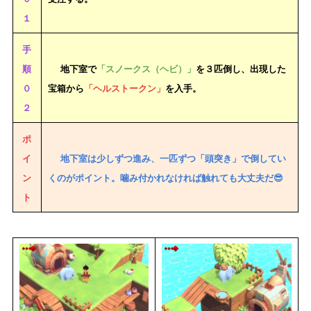
１
手
順
地下室で
「スノークス（ヘビ）」
を３匹倒し、出現した
０
宝箱から
「ヘルストークン」
を入手。
２
ポ
イ
地下室は少しずつ進み、一匹ずつ「頭突き」で倒してい
ン
くのがポイント。噛み付かれなければ触れても大丈夫だ😎
ト