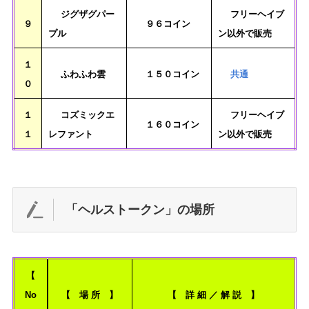
ジグザグパー
フリーヘイブ
９
９６コイン
プル
ン以外で販売
１
ふわふわ雲
１５０コイン
共通
０
１
コズミックエ
フリーヘイブ
１６０コイン
１
レファント
ン以外で販売
「ヘルストークン」の場所
【
No
【 場 所 】
【 詳 細 ／ 解 説 】