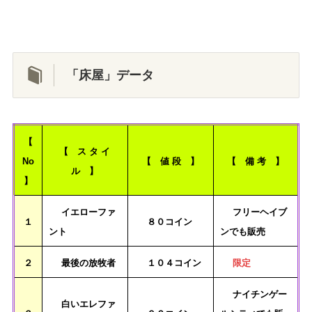
「床屋」データ
【
【 ス タ イ
No
【 値 段 】
【 備 考 】
ル 】
】
イエローファ
フリーヘイブ
１
８０コイン
ント
ンでも販売
２
最後の放牧者
１０４コイン
限定
ナイチンゲー
白いエレファ