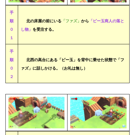
手
順
北の床屋の前にいる
「ファズ」
から
「ビー玉商人の落と
０
し物」
を受注する。
１
手
順
北西の高台にある「ビー玉」を背中に乗せた状態で「フ
０
ァズ」に話しかける。（お礼は無し）
２