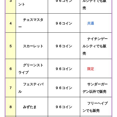
３
９６コイン
ルシティでも販
ント
売
チェスマスタ
４
９６コイン
共通
ー
ナイチンゲー
５
スカーレット
９６コイン
ルシティでも販
売
グリーンスト
６
９６コイン
限定
ライプ
フェスティバ
サンダーガー
７
９６コイン
ル
デン以外で販売
フリーヘイブ
８
みずたま
９６コイン
ンでも販売