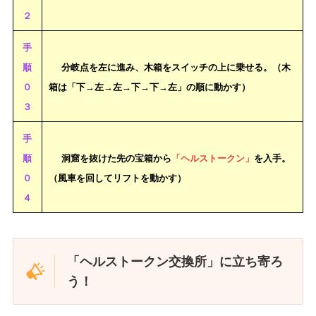
２
手
順
分岐点を左に進み、木箱をスイッチの上に乗せる。（木
０
箱は「下→左→左→下→下→左」の順に動かす）
３
手
順
洞窟を抜けた先の宝箱から
「ヘルストークン」
を入手。
０
（風車を回してリフトを動かす）
４
「ヘルストークン交換所」に立ち寄ろ
う！