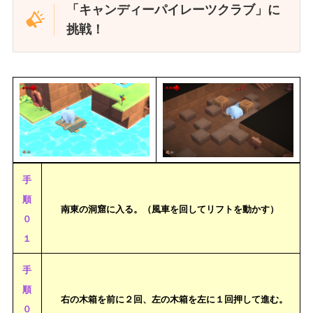
「キャンディーパイレーツクラブ」に
挑戦！
手
順
南東の洞窟に入る。（風車を回してリフトを動かす）
０
１
手
順
右の木箱を前に２回、左の木箱を左に１回押して進む。
０