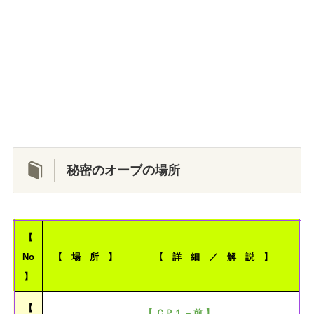
秘密のオーブの場所
【
No
【 場 所 】
【 詳 細 ／ 解 説 】
】
【
【 ＣＰ１ – 前 】