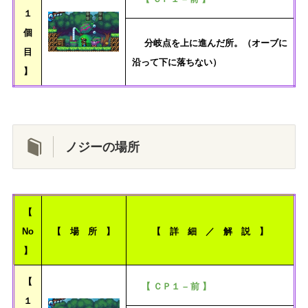
１
個
分岐点を上に進んだ所。（オーブに
目
沿って下に落ちない）
】
ノジーの場所
【
No
【 場 所 】
【 詳 細 ／ 解 説 】
】
【
【 ＣＰ１ – 前 】
１