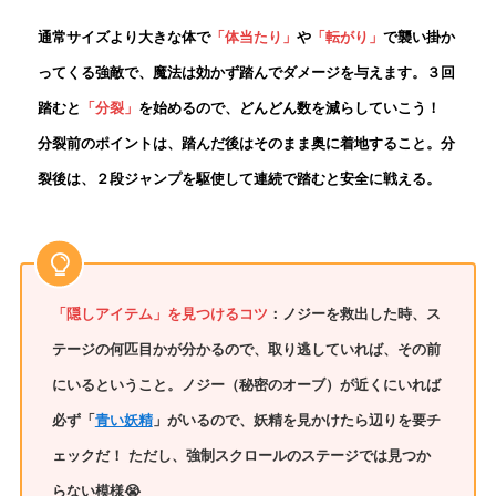
通常サイズより大きな体で
「体当たり」
や
「転がり」
で襲い掛か
ってくる強敵で、魔法は効かず踏んでダメージを与えます。３回
踏むと
「分裂」
を始めるので、どんどん数を減らしていこう！
分裂前のポイントは、踏んだ後はそのまま奥に着地すること。分
裂後は、２段ジャンプを駆使して連続で踏むと安全に戦える。
「隠しアイテム」を見つけるコツ
：ノジーを救出した時、ス
テージの何匹目かが分かるので、取り逃していれば、その前
にいるということ。ノジー（秘密のオーブ）が近くにいれば
必ず「
青い妖精
」がいるので、妖精を見かけたら辺りを要チ
ェックだ！ ただし、強制スクロールのステージでは見つか
らない模様😭