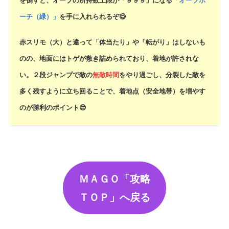
を倒すと、オーブの所持数上限が「９９９」になる
「オーブポ
ーチ（緑）」
を手に入れられるぞ😋
赤スリモ（大）と違って「体当たり」や「転がり」はしないも
のの、地面にはトゲが敷き詰められており、着地が許されな
い。２段ジャンプで敵の
無敵時間
をやり過ごし、分裂した敵を
多く残すように立ち回ることで、着地点（安全地帯）を増やす
のが勝利のポイント😎
ＭＡＧＯ「攻略
ＴＯＰ」へ戻る