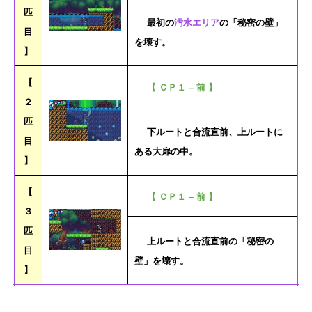
匹
最初の
汚水エリア
の「秘密の壁」
目
を壊す。
】
【
【 ＣＰ１ – 前 】
２
匹
下ルートと合流直前、上ルートに
目
ある大扉の中。
】
【
【 ＣＰ１ – 前 】
３
匹
上ルートと合流直前の「秘密の
目
壁」を壊す。
】