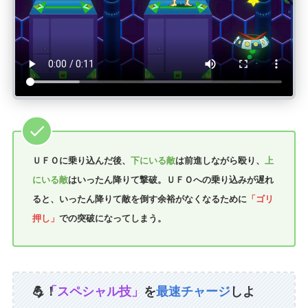
ＵＦＯに乗り込んだ後、
下にいる敵
は前進しながら殴り、
上
にいる敵
はいったん降りて撃破。ＵＦＯへの乗り込みが遅れ
ると、いったん降りて敵を倒す余裕がなくなるために
「ゴリ
押し」
での突破になってしまう。
💪
しよう！
「スペシャル技」
を
最速チャージ