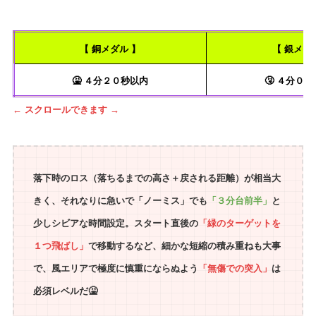
【 銅メダル 】
【 銀メダ
🤮 ４分２０秒以内
🤧 ４分０
← スクロールできます →
落下時のロス（落ちるまでの高さ＋戻される距離）が相当大
きく、それなりに急いで「ノーミス」でも
「３分台前半」
と
少しシビアな時間設定。スタート直後の
「緑のターゲットを
１つ飛ばし」
で移動するなど、細かな短縮の積み重ねも大事
で、風エリアで極度に慎重にならぬよう
「無傷での突入」
は
必須レベルだ🤮