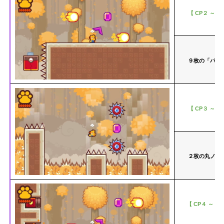
【 CP２ ～ C
９枚の「パー
【 CP３ ～ C
２枚の丸ノコ
【 CP４ ～ G