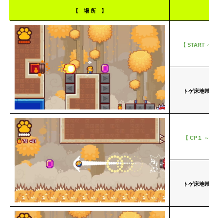
【 場 所 】
【 START ～ 
トゲ床地帯の
【 CP１ ～ C
トゲ床地帯で