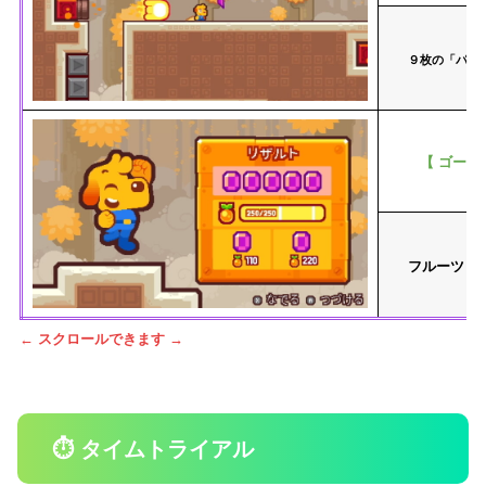
９枚の「パー
【 ゴール
フルーツ「
← スクロールできます →
⏱ タイムトライアル