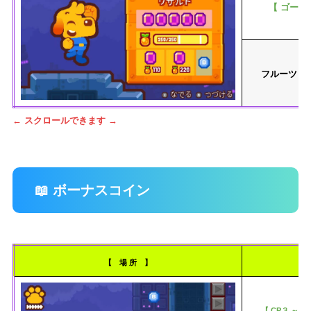
【 ゴール
フルーツ「
← スクロールできます →
📖 ボーナスコイン
【 場 所 】
【 CP３ ～ C