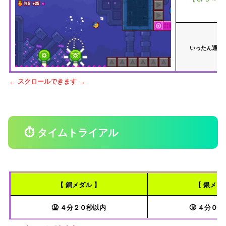
いったん通り
← スクロールできます →
⏱ タイムトライアル
【 銅メダル 】
【 銀メダ
🤮 ４分２０秒以内
🤧 ４分０