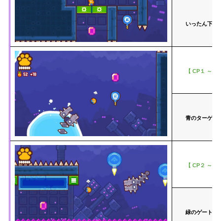
いったん下の
【 CP１ ～ C
青のターゲッ
【 CP２ ～ C
緑のゲートの