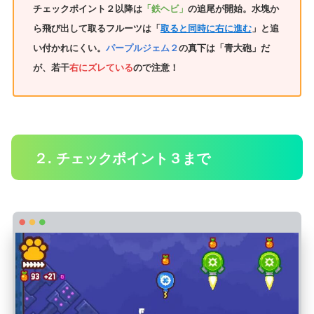
チェックポイント２以降は
「鉄ヘビ」
の追尾が開始。水塊か
ら飛び出して取るフルーツは「
取ると同時に右に進む
」と追
い付かれにくい。
パープルジェム２
の真下は「青大砲」だ
が、若干
右にズレている
ので注意！
２. チェックポイント３まで