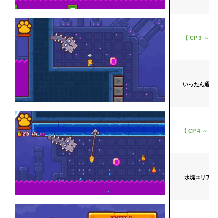
【 CP３ ～ C
いったん通り
【 CP４ ～ G
水塊エリア後