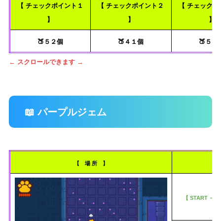
【 チェックポイント１
【 チェックポイント２
【 チェックポ
】
】
】
🍑５２個
🍑４１個
🍑５３
← スクロールできます →
📖 パープルジェム
【 場 所 】
【 START ～ 