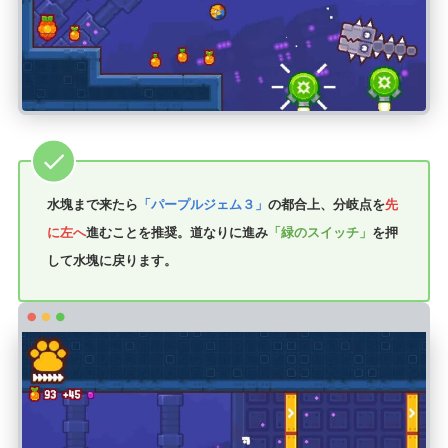
水塊まで来たら
「パープルジェム３」
の都合上、分岐点を
先
に左へ
進むことを推奨。道なりに進み
「緑のスイッチ」
を押
して水塊に戻ります。