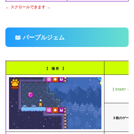
← スクロールできます →
📖 パープルジェム
【 場 所 】
【 START ～ 
３枚のゲート