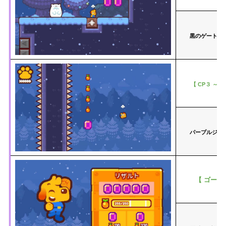
黒のゲートの
【 CP３ ～ 
パープルジェ
【 ゴール