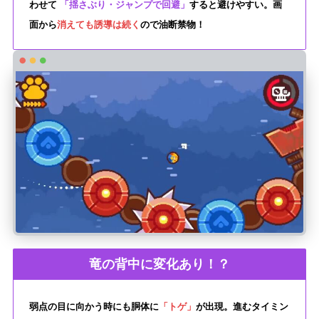
わせて
「揺さぶり・ジャンプで回避」
すると避けやすい。画
面から
消えても誘導は続く
ので油断禁物！
竜の背中に変化あり！？
弱点の目に向かう時にも胴体に
「トゲ」
が出現。進むタイミン