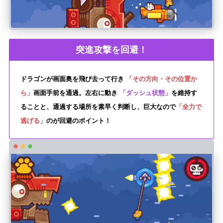
突進攻撃を回避！
ドラゴンが画面奥を飛び去って行き
「その方向・その位置か
ら」
画面手前を通過。左右に動き
「ダッシュ状態」
を維持す
ることと、通過する場所を素早く判断し、巨大なので
「全力で
逃げる」
のが回避のポイント！