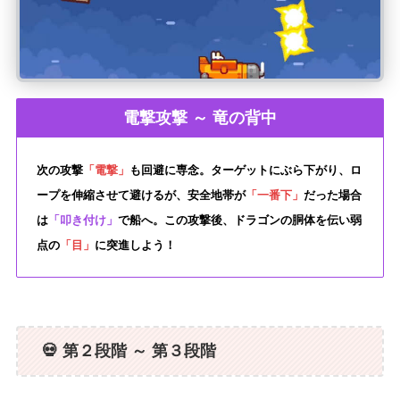
電撃攻撃 ～ 竜の背中
次の攻撃
「電撃」
も回避に専念。ターゲットにぶら下がり、ロ
ープを伸縮させて避けるが、安全地帯が
「一番下」
だった場合
は
「叩き付け」
で船へ。この攻撃後、ドラゴンの胴体を伝い弱
点の
「目」
に突進しよう！
💀 第２段階 ～ 第３段階