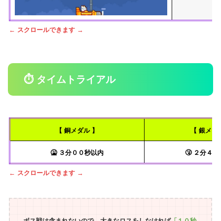
← スクロールできます →
⏱ タイムトライアル
【 銅メダル 】
【 銀メダ
🤮 ３分００秒以内
🤧 ２分４
← スクロールできます →
ボス戦は含まれないので、大きなロスをしなければ
「１０秒