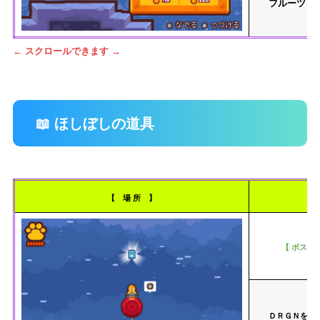
フルーツ「
← スクロールできます →
📖 ほしぼしの道具
【 場 所 】
【 ボス戦
ＤＲＧＮを倒