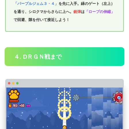
「パープルジェム３・４」
を先に入手。緑のゲート（左上）
を通り、シロクマからさらに上へ。
銃弾
は
「ロープの伸縮」
で回避、隙を付いて接近しよう！
４. DＲＧＮ戦まで