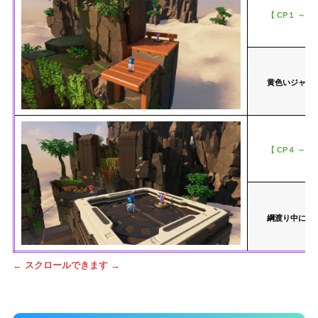
【 CP１ ～ C
黄色いジャン
【 CP４ ～ C
綱渡り中に「
← スクロールできます →