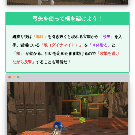
弓矢を使って橋を架けよう！
綱渡り後は
「導線」
を引き抜くと現れる宝箱から
「弓矢」
を入
手。岩場にいる
「敵（ダイナマイト）」
を
「４体射る」
と
「橋」
が架かる。狙いを定めたまま動けるので
「攻撃を避け
ながら反撃」
することも可能だ！