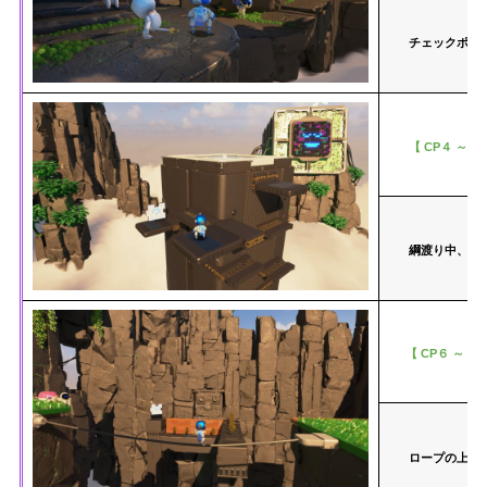
チェックポイ
【 CP４ ～ C
綱渡り中、風
【 CP６ ～ G
ロープの上か