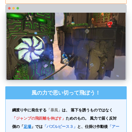
風の力で思い切って飛ぼう！
綱渡り中に発生する
「暴風」
は、 落下を誘うものではなく
「ジャンプの飛距離を伸ばす」
ためのもの。 風力で届く反対
側の「
足場
」では
「パズルピース３」
と、仕掛け作動後
「アー