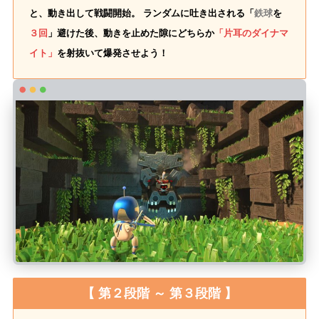
と、動き出して戦闘開始。 ランダムに吐き出される「
鉄球
を
３回
」避けた後、動きを止めた隙にどちらか
「片耳のダイナマ
イト」
を射抜いて爆発させよう！
【 第２段階 ～ 第３段階 】