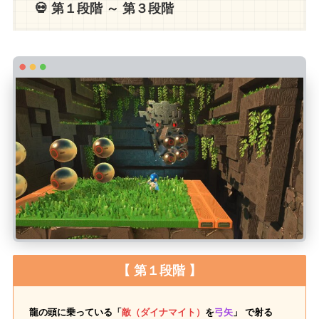
💀 第１段階 ～ 第３段階
【 第１段階 】
龍の頭に乗っている「
敵（ダイナマイト）
を
弓矢
」 で射る