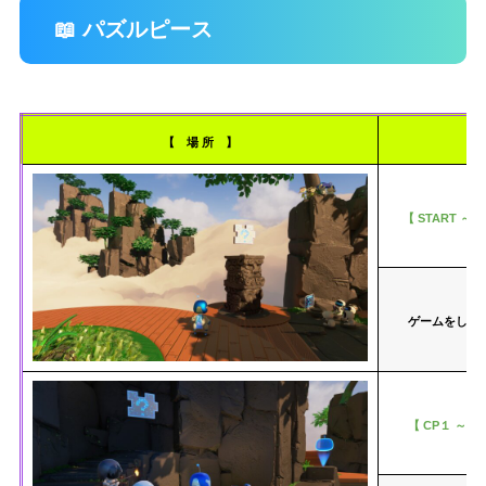
📖 パズルピース
【 場 所 】
【 START ～ 
ゲームをして
【 CP１ ～ C