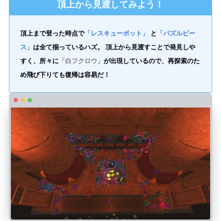
頂上から見渡してみよう！
頂上まで登った時点で
「レスキューボット」
と
「パズルピー
ス」
は全て揃っているハズ。 頂上から見渡すことで発見しや
すく、所々に
「白フクロウ」
が出現しているので、再探索のた
め飛び下りても復帰は容易だ！