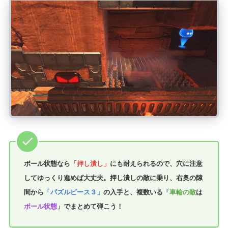
ボール状態なら
「押し潰し」
にも耐えられるので、穴に注意
してゆっくり進めば大丈夫。押し潰しの敵に乗り、右奥の隙
間から
「パズルピース３」
の入手と、複数いる「
車輪の敵
は
ボール状態
」でまとめて弾こう！