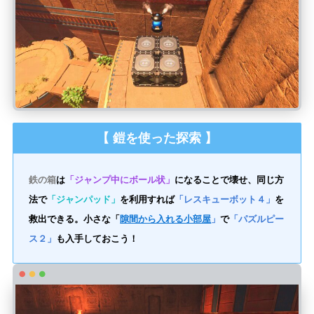
【 鎧を使った探索 】
鉄の箱
は
「ジャンプ中にボール状」
になることで壊せ、同じ方
法で
「ジャンパッド」
を利用すれば
「レスキューボット４」
を
救出できる。小さな「
隙間から入れる小部屋
」
で
「パズルピー
ス２」
も入手しておこう！