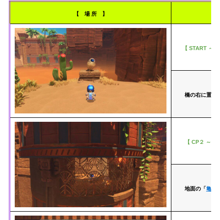
【 場 所 】
【 START ～ 
橋の右に置か
【 CP２ ～ C
地面の「
亀裂