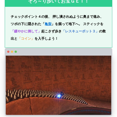
そろ～り歩いてお宝ＧＥＴ！
チェックポイント４の後、 押し潰されぬように奥まで進み、
ツボの下に隠された「
亀裂
」を掘って地下へ。 スティックを
「緩やかに倒して」
起こさず歩き
「レスキューボット３」
の救
出と
「コイン」
を入手しよう！