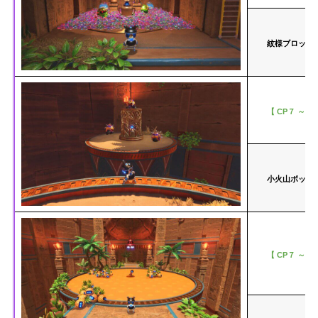
紋様ブロック
【 CP７ ～ C
小火山ボット
【 CP７ ～ C