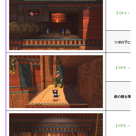
【 CP４～ C
ツボの下に隠
【 CP５ ～ C
鉄の箱を壊し
【 CP５ ～ C