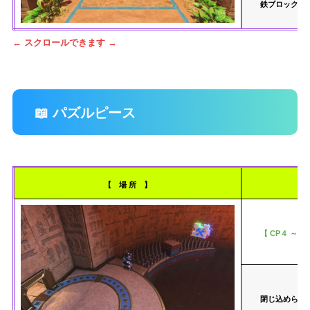
鉄ブロックに
← スクロールできます →
📖 パズルピース
【 場 所 】
【 CP４ ～ C
閉じ込められ