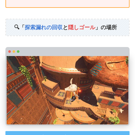
🔍「
探索漏れの回収
と
隠しゴール
」の場所