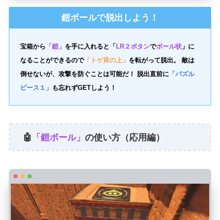
鎧ボールで脱出しよう！
宝箱から
「鎧」
を手に入れると「
LR２ボタン
で
ボール状
」に
なることができるので
「トゲ床の上」
を転がって脱出。 敵は
倒せないが、攻撃を防ぐことは可能だ！ 脱出直前に
「パズル
ピース１」
も忘れずGETしよう！
🤖
「鎧ボール」
の使い方（応用編）