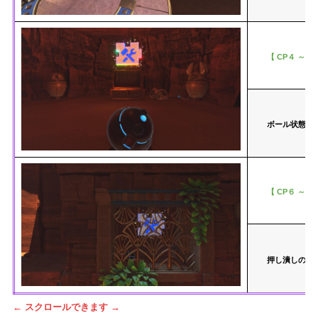
【 CP４ ～ C
ボール状態で
【 CP６ ～ C
押し潰しの敵
← スクロールできます →