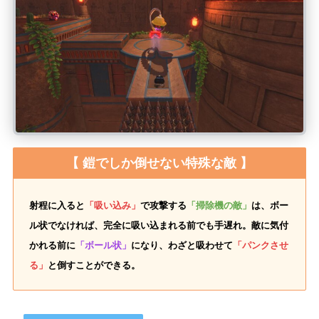
【 鎧でしか倒せない特殊な敵 】
射程に入ると
「吸い込み」
で攻撃する
「掃除機の敵」
は、ボー
ル状でなければ、完全に吸い込まれる前でも手遅れ。敵に気付
かれる前に
「ボール状」
になり、わざと吸わせて
「パンクさせ
る」
と倒すことができる。