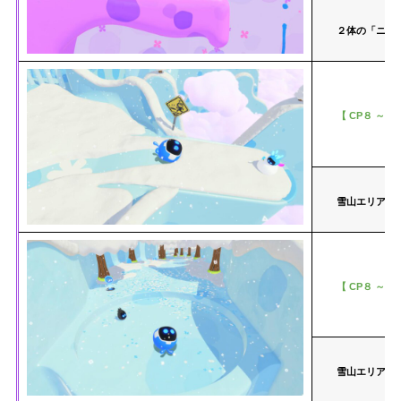
２体の「ニョ
【 CP８ ～ C
雪山エリアの
【 CP８ ～ C
雪山エリアで