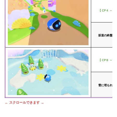
【 CP４ ～ C
坂道の終盤。
【 CP８ ～ C
雪に埋もれた
← スクロールできます →