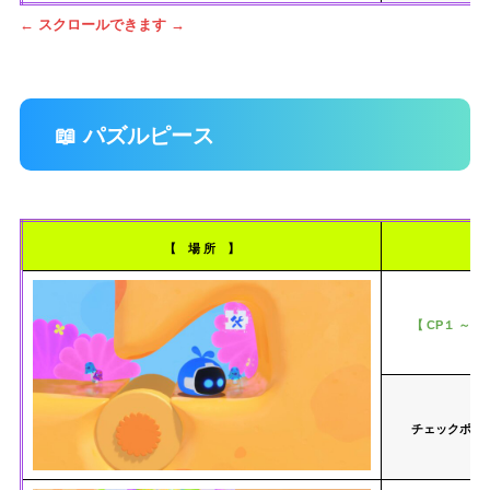
← スクロールできます →
📖 パズルピース
【 場 所 】
【 CP１ ～ C
チェックポイ