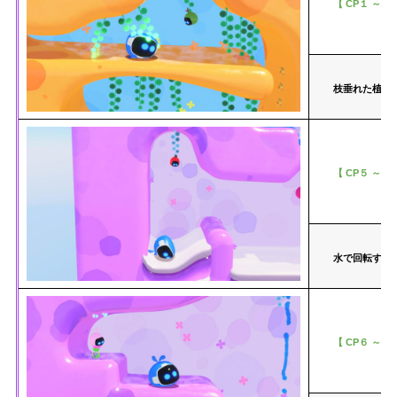
【 CP１ ～ C
枝垂れた植物
【 CP５ ～ C
水で回転する
【 CP６ ～ C