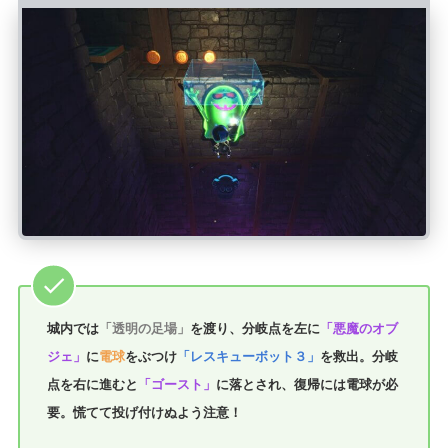
城内では
「透明の足場」
を渡り、分岐点を左に
「悪魔のオブ
ジェ」
に
電球
をぶつけ
「レスキューボット３」
を救出。分岐
点を右に進むと
「ゴースト」
に落とされ、復帰には電球が必
要。慌てて投げ付けぬよう注意！