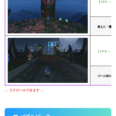
【 CP６ ～ C
煮えた「魔女
【 CP８ ～ G
ゴール前の「
← スクロールできます →