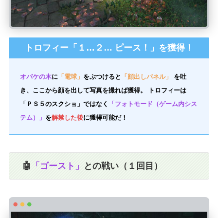
トロフィー「１…２… ピース！」を獲得！
オバケの木
に
「電球」
をぶつけると
「顔出しパネル」
を吐
き、ここから顔を出して写真を撮れば獲得。 トロフィーは
「ＰＳ５のスクショ」ではなく
「フォトモード（ゲーム内シス
テム）」
を
解禁した後
に獲得可能だ！
🤖
「ゴースト」
との戦い（１回目）