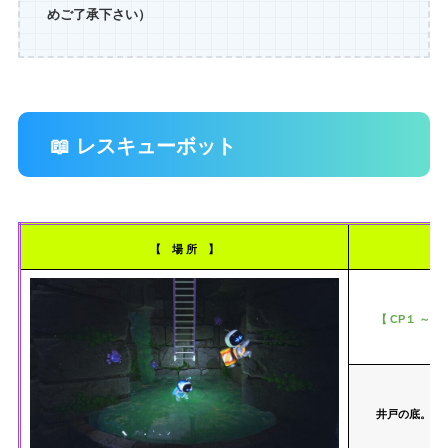
めご了承下さい）
📖 レスキューボット
【 場 所 】
【 CP１ ～ C
井戸の底。（