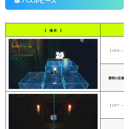
📖 パズルピース
【 場 所 】
【 CP６ ～ C
透明の足場の
【 CP７ ～ C