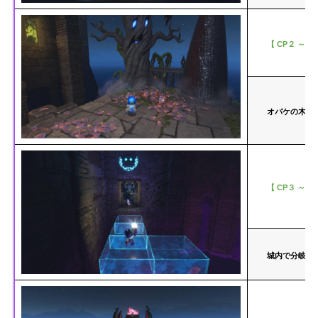
【 CP２ ～ C
オバケの木の
【 CP３ ～ C
城内で分岐点