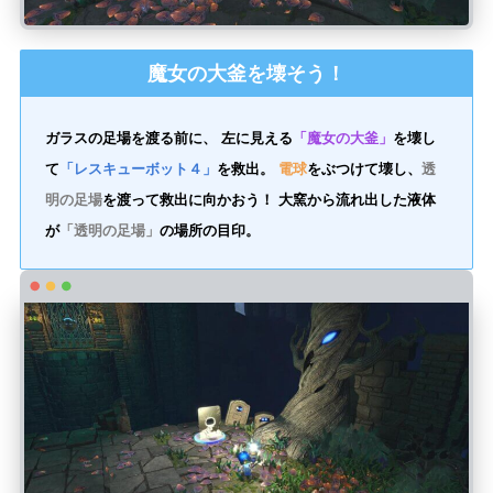
魔女の大釜を壊そう！
ガラスの足場を渡る前に、 左に見える
「魔女の大釜」
を壊し
て
「レスキューボット４」
を救出。
電球
をぶつけて壊し、
透
明の足場
を渡って救出に向かおう！ 大窯から流れ出した液体
が
「透明の足場」
の場所の目印。